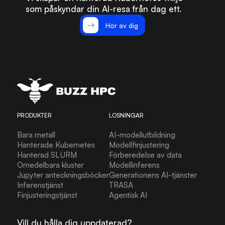
som påskyndar din AI-resa från dag ett.
Hör av dig
PRODUKTER
LÖSNINGAR
Bara metall
AI-modellutbildning
Hanterade Kubernetes
Modellfinjustering
Hanterad SLURM
Förberedelse av data
Omedelbara kluster
Modellinferens
Jupyter anteckningsböcker
Generationens AI-tjänster
Inferenstjänst
TRASA
Finjusteringstjänst
Agentisk AI
Vill du hålla dig uppdaterad?