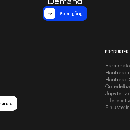
Demand
Kom igång
PRODUKTER
Bara metal
Hanterade
Hanterad
Omedelbar
Jupyter a
Inferenstj
erera
Finjusteri