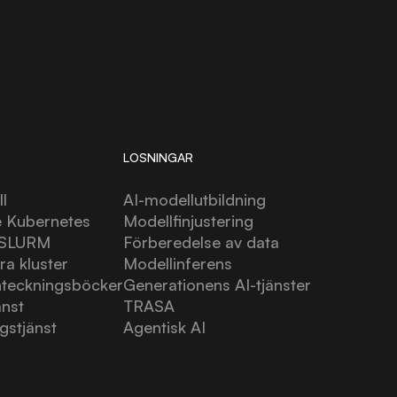
LÖSNINGAR
l
AI-modellutbildning
 Kubernetes
Modellfinjustering
 SLURM
Förberedelse av data
a kluster
Modellinferens
nteckningsböcker
Generationens AI-tjänster
änst
TRASA
ngstjänst
Agentisk AI