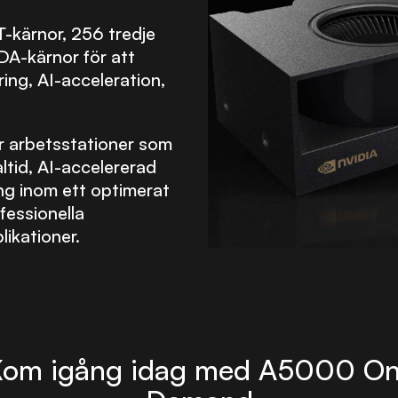
NVIDIA H200 GPU
-kärnor, 256 tredje
A-kärnor för att
NVIDIA A6000 GPU
ing, AI-acceleration,
NVIDIA GB300 GPU
r arbetsstationer som
ltid, AI-accelererad
ing inom ett optimerat
fessionella
ikationer.
Kom igång idag med A5000 On