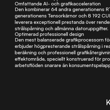
Omfattande AI- och grafikacceleration
Den kombinerar 64 andra generationens RT
generationens Tensorkärnor och 8 192 CUD
leverera exceptionell prestanda över render
strålspårning och allmänna datoruppgifter.
Optimerad professionell design
Den mest balanserade grafikprocessorn fö
erbjuder högpresterande strålspårning i rea
beräkning och professionell grafikåtergivn
effektområde, speciellt konstruerad för pro
arbetsflöden snarare än konsumentspelappl