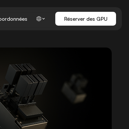
oordonnées
Réserver des GPU
es
vice géré Kubernetes
Formation sur les modèles
Service géré SL
Affi
ement
sters Kubernetes entièrement
Efficacité optimale pour
Clusters SLURM en
Affin
és
l'entraînement de vos modèles
gérés
d'ap
par
IA agentive
Serv
vice d'inférence
Service d'affinag
Chaînes d'outils pour agents d'IA
Une s
ergez facilement les
Service géré pour af
autonomes
été l
es
minaux des modèles d'IA les
modèles d'IA
profe
s populaires