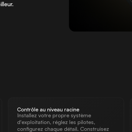
lleur.
NVIDIA H200 GPU
NV
NVIDIA A6000 GPU
NV
NVIDIA GB300 GPU
Contrôle au niveau racine
Installez votre propre système
d'exploitation, réglez les pilotes,
configurez chaque détail. Construisez