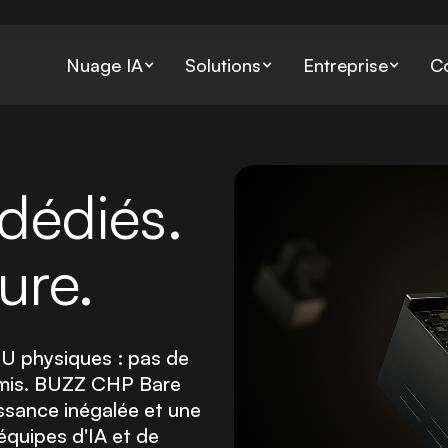
Nuage IA
Solutions
Entreprise
C
Bare metal
Préparation des donné
Ser
dédiés.
Serveurs dédiés avec contrôle
Collecte, stockage et trait
Clu
total
des données
gér
ure.
Génération augmentée 
Bloc-notes Jupyter
Ser
récupération
Environnements de bloc-notes
Héb
Gestion de la production d
U physiques : pas de
ML interactifs instantanés
ter
solutions RAG
romis. BUZZ CHP Bare
plu
issance inégalée et une
équipes d'IA et de